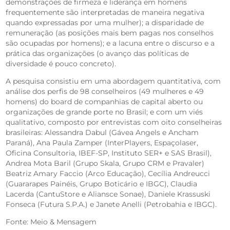
demonstrações de firmeza e liderança em homens
frequentemente são interpretadas de maneira negativa
quando expressadas por uma mulher); a disparidade de
remuneração (as posições mais bem pagas nos conselhos
são ocupadas por homens); e a lacuna entre o discurso e a
prática das organizações (o avanço das políticas de
diversidade é pouco concreto).
A pesquisa consistiu em uma abordagem quantitativa, com
análise dos perfis de 98 conselheiros (49 mulheres e 49
homens) do board de companhias de capital aberto ou
organizações de grande porte no Brasil; e com um viés
qualitativo, composto por entrevistas com oito conselheiras
brasileiras: Alessandra Dabul (Gávea Angels e Ancham
Paraná), Ana Paula Zamper (InterPlayers, Espaçolaser,
Oficina Consultoria, IBEF-SP, Instituto SER+ e SAS Brasil),
Andrea Mota Baril (Grupo Skala, Grupo CRM e Pravaler)
Beatriz Amary Faccio (Arco Educação), Cecília Andreucci
(Guararapes Painéis, Grupo Boticário e IBGC), Claudia
Lacerda (CantuStore e Aliansce Sonae), Daniele Krassuski
Fonseca (Futura S.P.A.) e Janete Anelli (Petrobahia e IBGC).
Fonte: Meio & Mensagem