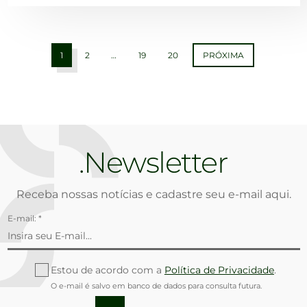
1
2
…
19
20
PRÓXIMA
Newsletter
Receba nossas notícias e cadastre seu e-mail aqui.
E-mail: *
Estou de acordo com a
Política de Privacidade
.
O e-mail é salvo em banco de dados para consulta futura.